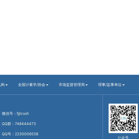
机构
全国计量学/协会
市场监督管理局
理事/监事单位
微信号：fjjlcsxh
QQ群：748444473
QQ号：2230006538
公众号